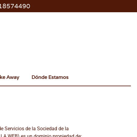
 918574490
ke Away
Dónde Estamos
de Servicios de la Sociedad de la
e LA WEB) es un dominio propiedad de: