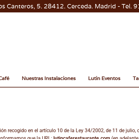
los Canteros, 5. 28412. Cerceda. Madrid - Tel.
Café
Nuestras Instalaciones
Lutin Eventos
Ta
n recogido en el artículo 10 de la Ley 34/2002, de 11 de julio, 
e informamos que la URL:
lutincaferestaurante.com
(en adelant