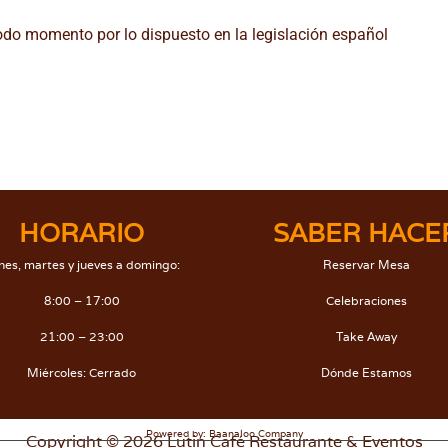
odo momento por lo dispuesto en la legislación español
HORARIO
SABER HACE
nes, martes y jueves a domingo:
Reservar Mesa
8:00 – 17:00
Celebraciones
21:00 – 23:00
Take Away
Miércoles: Cerrado
Dónde Estamos
Powered by: Baanaloo Company
Copyright © 2026 Lutin Café Restaurante & Eventos