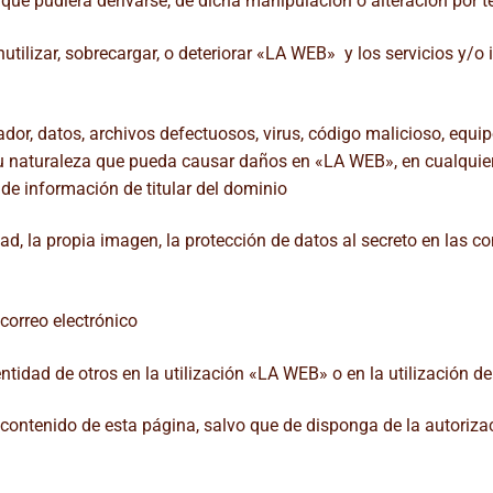
que pudiera derivarse, de dicha manipulación o alteración por t
utilizar, sobrecargar, o deteriorar «LA WEB» y los servicios y/o 
ador, datos, archivos defectuosos, virus, código malicioso, equ
u naturaleza que pueda causar daños en «LA WEB», en cualquiera
 de información de titular del dominio
dad, la propia imagen, la protección de datos al secreto en las c
 correo electrónico
dentidad de otros en la utilización «LA WEB» o en la utilización de
el contenido de esta página, salvo que de disponga de la autorizac